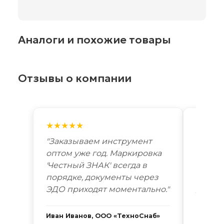
Аналоги и похожие товары
Отзывы о компании
★★★★★
★★★
"Заказываем инструмент
"Лучш
оптом уже год. Маркировка
автоп
'Честный ЗНАК' всегда в
году. 
порядке, документы через
Новоси
ЭДО приходят моментально."
дней. 
Иван Иванов, ООО «ТехноСнаб»
Сергей