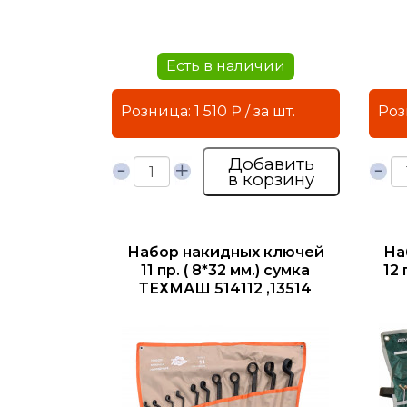
Есть в наличии
Розница: 1 510 ₽ / за шт.
Добавить
в корзину
Набор накидных ключей
На
11 пр. ( 8*32 мм.) сумка
12 
ТЕХМАШ 514112 ,13514