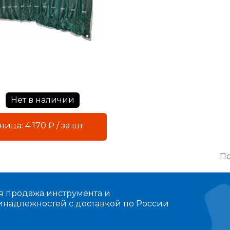
Нет в наличии
Розница: 4 170 ₽ / за шт.
По
я продажа инструмента и
инадлежностей с доставкой по России