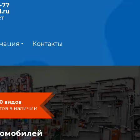
-77
.ru
ет
мация
Контакты
0 видов
тов в наличии
момобилей