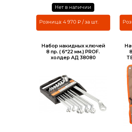
Нет в наличии
Розница: 4 970 ₽ / за шт.
Набор накидных ключей
На
8 пр. ( 6*22 мм.) PROF.
8
холдер АД 38080
Т