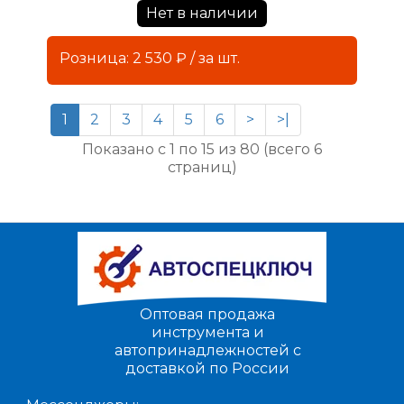
Нет в наличии
Розница: 2 530 ₽ / за шт.
1
2
3
4
5
6
>
>|
Показано с 1 по 15 из 80 (всего 6
страниц)
Оптовая продажа
инструмента и
автопринадлежностей с
доставкой по России