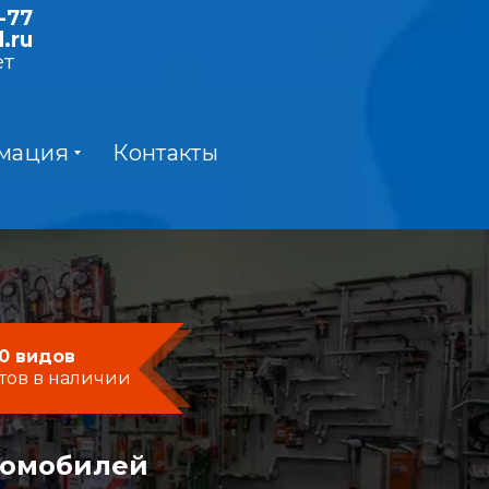
-77
.ru
ет
мация
Контакты
0 видов
тов в наличии
момобилей