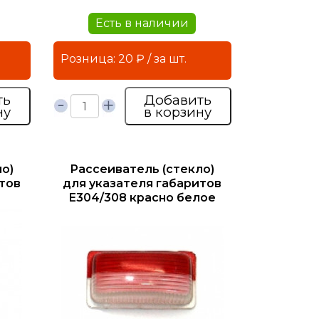
Есть в наличии
Розница: 20 ₽ / за шт.
ть
Добавить
ну
в корзину
о)
Рассеиватель (стекло)
тов
для указателя габаритов
Е304/308 красно белое