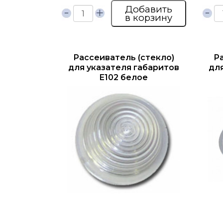
Добавить
в корзину
Рассеиватель (стекло)
Р
для указателя габаритов
дл
Е102 белое