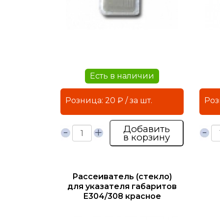
Есть в наличии
Розница: 20 ₽ / за шт.
Добавить
в корзину
Рассеиватель (стекло)
для указателя габаритов
Е304/308 красное