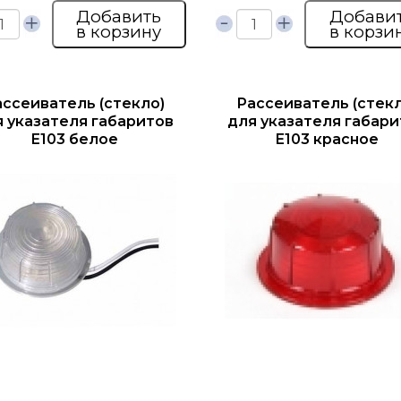
Добавить
Добави
в корзину
в корзи
ассеиватель (стекло)
Рассеиватель (стекл
я указателя габаритов
для указателя габари
Е103 белое
Е103 красное