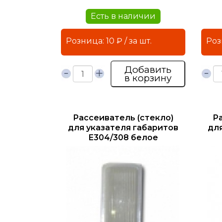
Есть в наличии
Розница: 10 ₽ / за шт.
Добавить
в корзину
Рассеиватель (стекло)
Р
для указателя габаритов
дл
Е304/308 белое