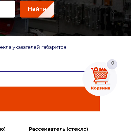
Найти
екла указателей габаритов
0
о)
Рассеиватель (стекло)