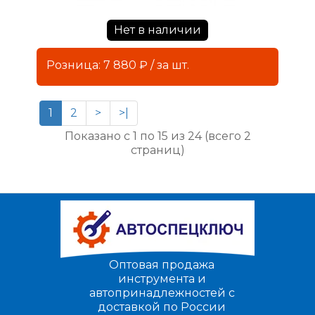
Нет в наличии
Розница: 7 880 ₽ / за шт.
1
2
>
>|
Показано с 1 по 15 из 24 (всего 2
страниц)
Оптовая продажа
инструмента и
автопринадлежностей с
доставкой по России