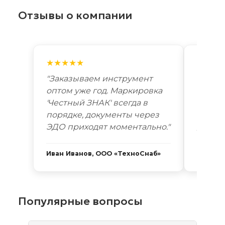
Отзывы о компании
★★★★★
★★★
"Заказываем инструмент
"Лучш
оптом уже год. Маркировка
автоп
'Честный ЗНАК' всегда в
году. 
порядке, документы через
Новоси
ЭДО приходят моментально."
дней. 
Иван Иванов, ООО «ТехноСнаб»
Сергей
Популярные вопросы