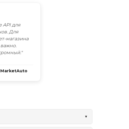
е API для
ков. Для
ет-магазина
 важно.
громный."
 MarketAuto