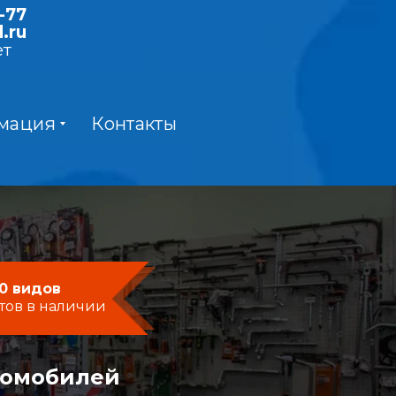
-77
.ru
ет
мация
Контакты
0 видов
тов в наличии
момобилей