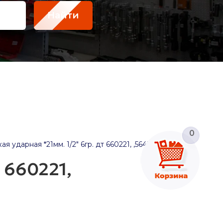
Найти
0
я ударная *21мм. 1/2" 6гр. дт 660221, ,564521
 660221,