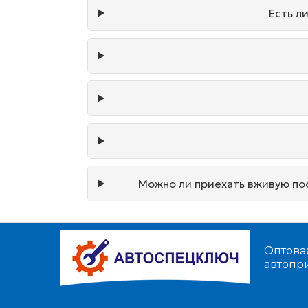
Есть л
Можно ли приехать вживую пос
Оптова
автопр