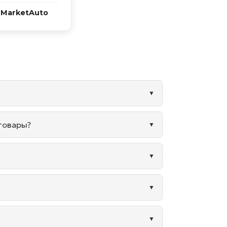
 MarketAuto
 товары?