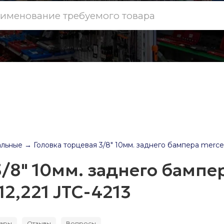
альные
→ Головка торцевая 3/8" 10мм. заднего бампера merced
3/8" 10мм. заднего бампе
2,221 JTC-4213
вары
Отзывы
Вопросы