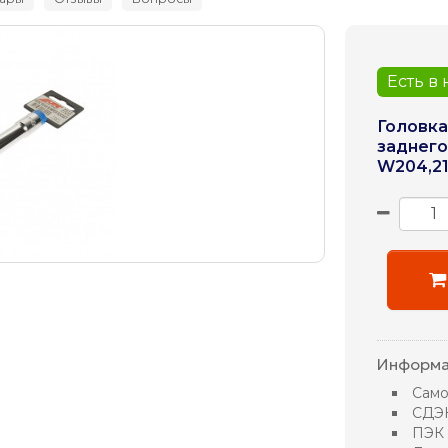
Есть в
Головка
заднег
W204,21
Информа
Само
СДЭ
ПЭК