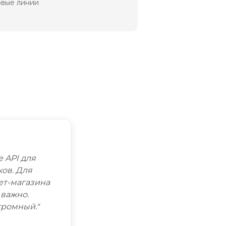
вые линии
е API для
ков. Для
ет-магазина
 важно.
громный."