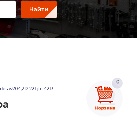
Найти
0
es w204,212,221 jtc-4213
ра