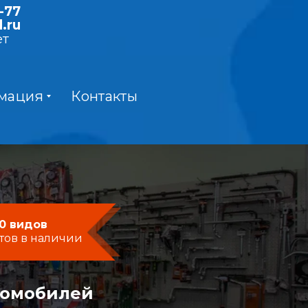
-77
.ru
ет
мация
Контакты
0 видов
тов в наличии
момобилей