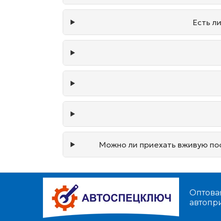
Есть л
Можно ли приехать вживую пос
Оптова
автопр