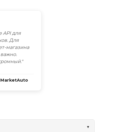
е API для
ков. Для
ет-магазина
 важно.
громный."
 MarketAuto