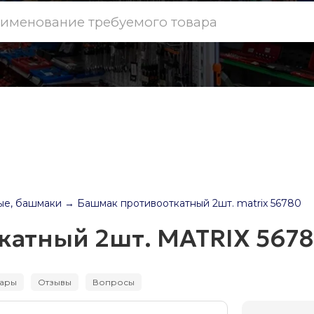
ые, башмаки
→ Башмак противооткатный 2шт. matrix 56780
катный 2шт. MATRIX 567
вары
Отзывы
Вопросы