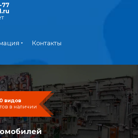
-77
.ru
ет
мация
Контакты
0 видов
тов в наличии
момобилей