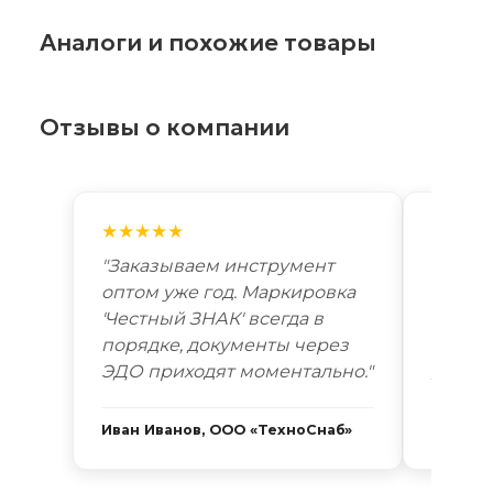
Аналоги и похожие товары
Отзывы о компании
★★★★★
★★★
"Заказываем инструмент
"Лучш
оптом уже год. Маркировка
автоп
'Честный ЗНАК' всегда в
году. 
порядке, документы через
Новоси
ЭДО приходят моментально."
дней. 
Иван Иванов, ООО «ТехноСнаб»
Сергей