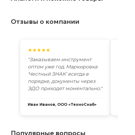
Отзывы о компании
★★★★★
★★★
"Заказываем инструмент
"Лучш
оптом уже год. Маркировка
автоп
'Честный ЗНАК' всегда в
году. 
порядке, документы через
Новоси
ЭДО приходят моментально."
дней. 
Иван Иванов, ООО «ТехноСнаб»
Сергей
Популярные вопросы