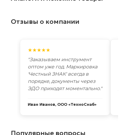
Отзывы о компании
★★★★★
★★★
"Заказываем инструмент
"Лучш
оптом уже год. Маркировка
автоп
'Честный ЗНАК' всегда в
году. 
порядке, документы через
Новоси
ЭДО приходят моментально."
дней. 
Иван Иванов, ООО «ТехноСнаб»
Сергей
Популярные вопросы