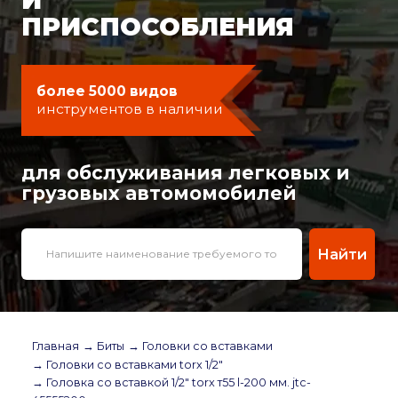
ПРИСПОСОБЛЕНИЯ
более 5000 видов
инструментов в наличии
для обслуживания легковых и
грузовых автомомобилей
Найти
Главная
→ Биты
→ Головки со вставками
→ Головки со вставками torx 1/2"
→ Головка со вставкой 1/2" torx т55 l-200 мм. jtc-