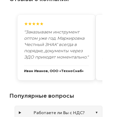
★★★★★
★★★
"Заказываем инструмент
"Лучш
оптом уже год. Маркировка
автоп
'Честный ЗНАК' всегда в
году. 
порядке, документы через
Новоси
ЭДО приходят моментально."
дней. 
Иван Иванов, ООО «ТехноСнаб»
Сергей
Популярные вопросы
Работаете ли Вы с НДС?