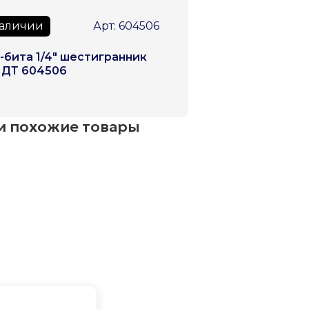
наличии
Арт: 604506
-бита 1/4" шестигранник
 ДТ 604506
и похожие товары