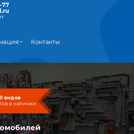
-77
.ru
ет
мация
Контакты
0 видов
тов в наличии
момобилей