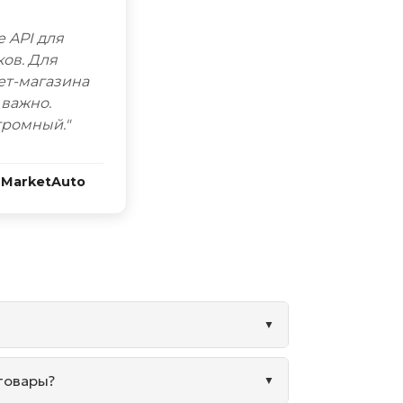
е API для
ков. Для
ет-магазина
 важно.
громный."
 MarketAuto
 товары?