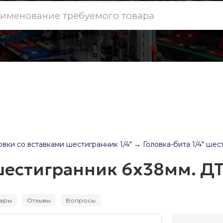
овки со вставками шестигранник 1/4"
→ Головка-бита 1/4" шес
 шестигранник 6х38мм. Д
вары
Отзывы
Вопросы