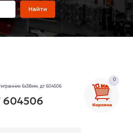
Найти
0
тигранник 6х38мм. дт 604506
Т 604506