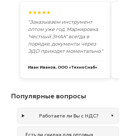
★★★★★
★★★
"Заказываем инструмент
"Лучш
оптом уже год. Маркировка
автоп
'Честный ЗНАК' всегда в
году. 
порядке, документы через
Новоси
ЭДО приходят моментально."
дней. 
Иван Иванов, ООО «ТехноСнаб»
Сергей
Популярные вопросы
Работаете ли Вы с НДС?
Есть ли скидка для оптовых