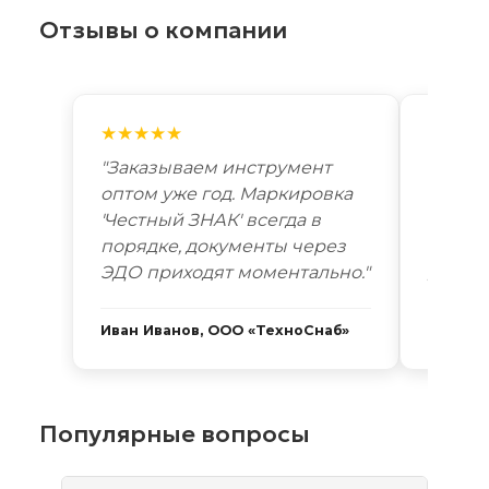
Отзывы о компании
★★★★★
★★★
"Заказываем инструмент
"Лучш
оптом уже год. Маркировка
автоп
'Честный ЗНАК' всегда в
году. 
порядке, документы через
Новоси
ЭДО приходят моментально."
дней. 
Иван Иванов, ООО «ТехноСнаб»
Сергей
Популярные вопросы