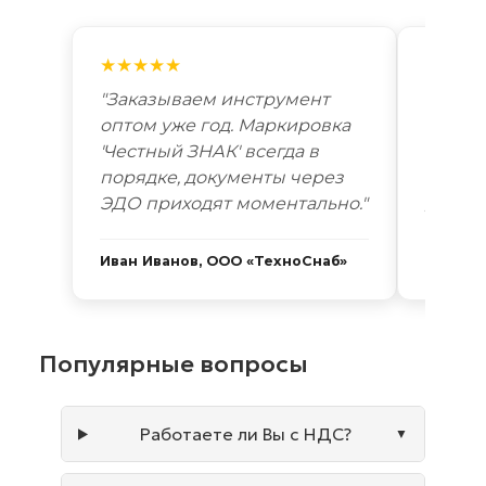
★★★★★
★★★
"Заказываем инструмент
"Лучш
оптом уже год. Маркировка
автоп
'Честный ЗНАК' всегда в
году. 
порядке, документы через
Новоси
ЭДО приходят моментально."
дней. 
Иван Иванов, ООО «ТехноСнаб»
Сергей
Популярные вопросы
Работаете ли Вы с НДС?