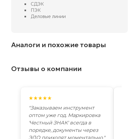
СДЭК
ПЭК
Деловые линии
Аналоги и похожие товары
Отзывы о компании
★★★★★
★★★
"Заказываем инструмент
"Лучш
оптом уже год. Маркировка
автоп
'Честный ЗНАК' всегда в
году. 
порядке, документы через
Новоси
ЭДО приходят моментально."
дней. 