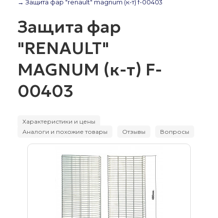
→ Защита фар "renault" magnum (к-т) f-00403
Защита фар
"RENAULT"
MAGNUM (к-т) F-
00403
Характеристики и цены
Аналоги и похожие товары
Отзывы
Вопросы