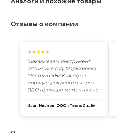
Аналоги и похожие товары
Отзывы о компании
★★★★★
★★★
"Заказываем инструмент
"Лучш
оптом уже год. Маркировка
автоп
'Честный ЗНАК' всегда в
году. 
порядке, документы через
Новоси
ЭДО приходят моментально."
дней. 
Иван Иванов, ООО «ТехноСнаб»
Сергей