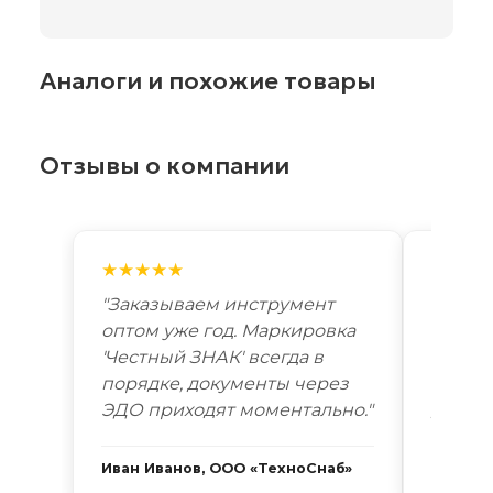
Аналоги и похожие товары
Отзывы о компании
★★★★★
★★★
"Заказываем инструмент
"Лучш
оптом уже год. Маркировка
автоп
'Честный ЗНАК' всегда в
году. 
порядке, документы через
Новоси
ЭДО приходят моментально."
дней. 
Иван Иванов, ООО «ТехноСнаб»
Сергей