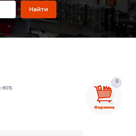
Найти
0
c-9015