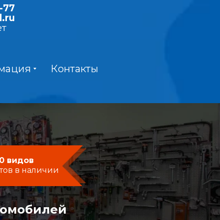
-77
.ru
ет
мация
Контакты
0 видов
тов в наличии
момобилей