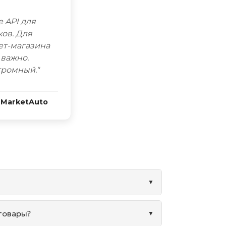
е API для
ков. Для
ет-магазина
 важно.
громный."
 MarketAuto
 товары?