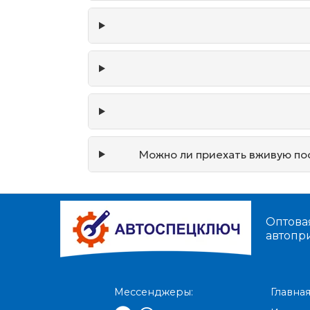
Можно ли приехать вживую пос
Оптова
автопр
Мессенджеры:
Главна