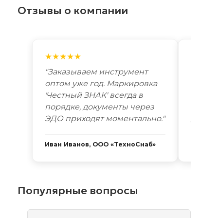
Отзывы о компании
★★★★★
★★★
"Заказываем инструмент
"Лучш
оптом уже год. Маркировка
автоп
'Честный ЗНАК' всегда в
году. 
порядке, документы через
Новоси
ЭДО приходят моментально."
дней. 
Иван Иванов, ООО «ТехноСнаб»
Сергей
Популярные вопросы