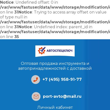
Notice
: Undefined offset: 0 in
/var/www/fastuser/data/www/storage/modification/c
on line
31
Notice
: Trying to access array offset on value
of type null in
/var/www/fastuser/data/www/storage/modification/c
on line
31
Notice
: Undefined index: parent_id in
/var/www/fastuser/data/www/storage/modification/c
on line
35
Оптовая продажа инструмента и
автопринадлежностей с доставкой
+7 (495) 958-91-77
port-avto@mail.ru
Личный кабинет