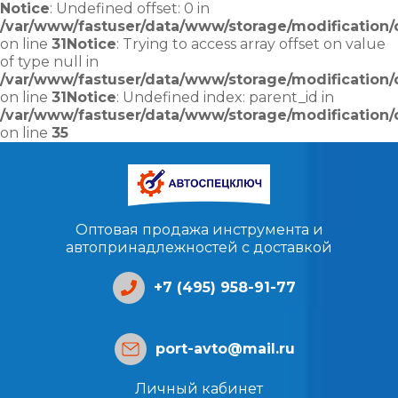
Notice
: Undefined offset: 0 in
/var/www/fastuser/data/www/storage/modification/c
on line
31
Notice
: Trying to access array offset on value
of type null in
/var/www/fastuser/data/www/storage/modification/c
on line
31
Notice
: Undefined index: parent_id in
/var/www/fastuser/data/www/storage/modification/c
on line
35
Оптовая продажа инструмента и
автопринадлежностей с доставкой
+7 (495) 958-91-77
port-avto@mail.ru
Личный кабинет