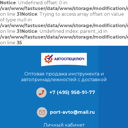
Notice
: Undefined offset: 0 in
/var/www/fastuser/data/www/storage/modification/c
on line
31
Notice
: Trying to access array offset on value
of type null in
/var/www/fastuser/data/www/storage/modification/c
on line
31
Notice
: Undefined index: parent_id in
/var/www/fastuser/data/www/storage/modification/c
on line
35
Оптовая продажа инструмента и
автопринадлежностей с доставкой
+7 (495) 958-91-77
port-avto@mail.ru
Личный кабинет