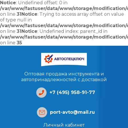
Notice
: Undefined offset: 0 in
/var/www/fastuser/data/www/storage/modification/c
on line
31
Notice
: Trying to access array offset on value
of type null in
/var/www/fastuser/data/www/storage/modification/c
on line
31
Notice
: Undefined index: parent_id in
/var/www/fastuser/data/www/storage/modification/c
on line
35
Оптовая продажа инструмента и
автопринадлежностей с доставкой
+7 (495) 958-91-77
port-avto@mail.ru
Личный кабинет