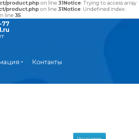
ct/product.php
on line
31
Notice
: Trying to access array
ct/product.php
on line
31
Notice
: Undefined index:
n line
35
-77
.ru
ет
мация
Контакты
Продолжить